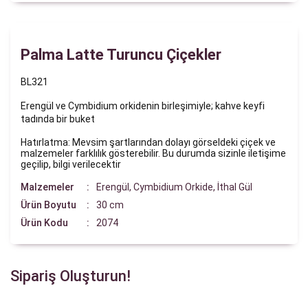
Palma Latte Turuncu Çiçekler
BL321
Erengül ve Cymbidium orkidenin birleşimiyle; kahve keyfi
tadında bir buket
Hatırlatma: Mevsim şartlarından dolayı görseldeki çiçek ve
malzemeler farklılık gösterebilir. Bu durumda sizinle iletişime
geçilip, bilgi verilecektir
Malzemeler
Erengül, Cymbidium Orkide, İthal Gül
Ürün Boyutu
30 cm
Ürün Kodu
2074
Sipariş Oluşturun!