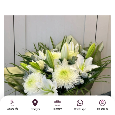
Anasayfa
Sepetim
Hesabım
Lokasyon
Whatsapp