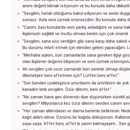
anımı değerli kılmak istiyorum ve bu konuda daha dikkatli
"Sevgilim, hatalı olduğumu kabul ediyorum ve senin duygu
sonsuz. Asla seni üzmek istemezdim. Bu konuda daha dik
"Canım, bazı konularda seni yanlış anladığımı ve sana hak
ilişkimizin sağlıklı ve mutlu olması benim için çok önemli
"Sevgilim, sana söz verdiğim gibi sana karşı daha sabırlı 
Bu durumu telafi etmek için elimden geleni yapacağım. Lü
"Merhaba aşkım, son zamanlarda sana gereken ilgiyi göst
olan ilişkimin değerini biliyorum ve seni üzmek istemiyorum
Ah sevgilim çok uzun zamandır ben seninle olmayı düşler
dilemeliyim beni affetmen için? Lütfen beni affet."
"Sen benden uzaklaşınca umutlarım da ümitlerim de yok o
kanadım kırık sevgilim. Özür dilerim, beni affet."
"Ne zaman bana geri dönersin diye düşünürken sürekli y
sevgilim? Milyonlarca kez özür dilerim senden canım sevgi
"Her zaman aklımdasın ve daima benimle birliktesin. Ned
kağıt aldım elime. Özrümü bir kağıda döküyorum. Kalbimin
saya saya. Affet beni, affet ki yarım kalmayayım… Sen gi