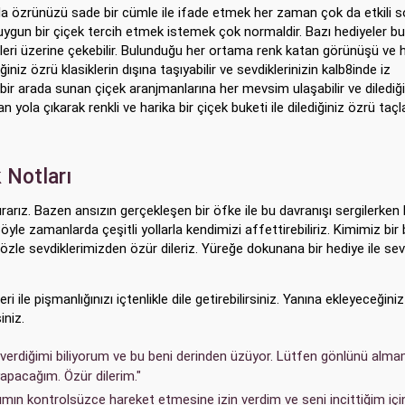
da özrünüzü sade bir cümle ile ifade etmek her zaman çok da etkili 
uygun bir çiçek tercih etmek istemek çok normaldir. Bazı hediyeler bu
tleri üzerine çekebilir. Bulunduğu her ortama renk katan görünüşü ve 
iz özrü klasiklerin dışına taşıyabilir ve sevdiklerinizin kalb8inde iz
i bir arada sunan çiçek aranjmanlarına her mevsim ulaşabilir ve dilediğ
yola çıkarak renkli ve harika bir çiçek buketi ile dilediğiniz özrü taç
k Notları
rız. Bazen ansızın gerçekleşen bir öfke ile bu davranışı sergilerken
Böyle zamanlarda çeşitli yollarla kendimizi affettirebiliriz. Kimimiz bir
sözle sevdiklerimizden özür dileriz. Yüreğe dokunana bir hediye ile sev
i ile pişmanlığınızı içtenlikle dile getirebilirsiniz. Yanına ekleyeceğin
iniz.
erdiğimi biliyorum ve bu beni derinden üzüyor. Lütfen gönlünü alma
 yapacağım. Özür dilerim."
mın kontrolsüzce hareket etmesine izin verdim ve seni incittiğim içi