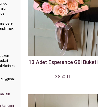
sonuç
 gibi
hoş
iniz özre
landırmak
 bazen
 buket
13 Adet Esperance Gül Buketi
diklerinize
3.850 TL
iz duygusal
ma izin
n kendimi