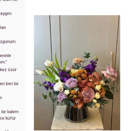
 saygım
olan
 üzgünüm.
eninle
ım."
 kez özür
n beri bir
in
 bir kalem
rce küfür