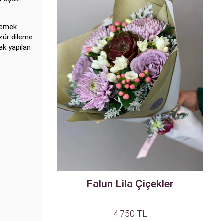
ilemek
özür dileme
ak yapılan
Falun Lila Çiçekler
4.750 TL