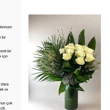
erinizin
 bir
enli bir
 için
rzlara
çek ve
unun çok
rcih