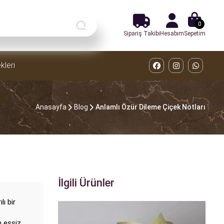
0
Sipariş Takibi
Hesabım
Sepetim
kleri
Anasayfa
Blog
Anlamlı Özür Dileme Çiçek Notları
İlgili Ürünler
ı bir
n eşsiz