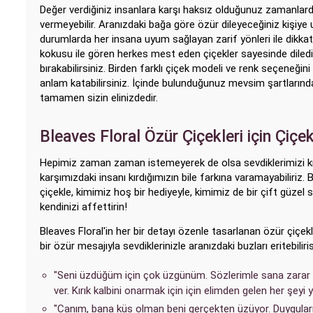
Değer verdiğiniz insanlara karşı haksız olduğunuz zamanlar
vermeyebilir. Aranızdaki bağa göre özür dileyeceğiniz kişiye 
durumlarda her insana uyum sağlayan zarif yönleri ile dikka
kokusu ile gören herkes mest eden çiçekler sayesinde dilediğin
bırakabilirsiniz. Birden farklı çiçek modeli ve renk seçeneğin
anlam katabilirsiniz. İçinde bulunduğunuz mevsim şartlarından 
tamamen sizin elinizdedir.
Bleaves Floral Özür Çiçekleri için Çiçe
Hepimiz zaman zaman istemeyerek de olsa sevdiklerimizi kıra
karşımızdaki insanı kırdığımızın bile farkına varamayabiliriz. 
çiçekle, kimimiz hoş bir hediyeyle, kimimiz de bir çift güzel 
kendinizi affettirin!
Bleaves Floral'in her bir detayı özenle tasarlanan özür çiçekler
bir özür mesajıyla sevdiklerinizle aranızdaki buzları eritebiliris
"Seni üzdüğüm için çok üzgünüm. Sözlerimle sana zarar v
ver. Kırık kalbini onarmak için için elimden gelen her şeyi
"Canım, bana küs olman beni gerçekten üzüyor. Duyguları