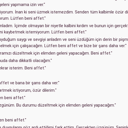
eleni yapmama izin ver."
ı biliyorum. İnan ki seni üzmek istemezdim. Senden tüm kalbimle özür di
orum. Lütfen beni affet."
 anladım. İçimde olmayan bir niyetle kalbini kırdım ve bunun için gerçe
seni kaybetmek istemiyorum. Lütfen beni affet."
yduğum saygı ve sevgiyi anladım ve seni üzdüğüm için derin bir pişm
gelmek için çalışacağım. Lütfen beni affet ve bize bir şans daha ver."
amızı düzeltmek için elimden geleni yapacağım. Beni affet."
nuda daha dikkatli olacağım."
krar isterim. Beni affet."
ffet ve bana bir şans daha ver."
etmek istiyorum, özür dilerim."
n beni affet."
 üzgünüm. Bu durumu düzeltmek için elimden geleni yapacağım."
en beni affet."
 duygularını göz ardı ettiğimi fark ettim. Gerçekten üzgünüm. Seninl