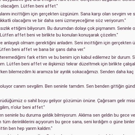
 olacağım. Lütfen beni affet."
larını incittiğim için gerçekten üzgünüm. Sana karşı olan sevgim ve
katli olacağımı ve bir daha seni üzmeyeceğime söz veriyorum."
sızlık ettiğimi biliyorum. Bu durumdan dolayı çok pişmanım. Seninle 
. Lütfen affet beni ve birlikte bu konuları konuşarak çözelim."
ve anlayışlı olmam gerektiğini anladım. Seni incittiğim için gerçekten
tfen beni affet ve bana bir şans daha ver."
eremediğimi fark ettim ve bu benim için kabul edilemez bir durum. S
. Lütfen beni affet ve ilişkimizi tekrar düzeltmek için birlikte çalışal
ken bilemezdim ki aramıza bir ayrılık sokacağımızı. Senden daha kaç
luyor canım sevgilim. Ben seninle tamdım. Sen benden gittiğin günde
ürüdüğümüz o sahil boyu geliyor gözümün önüne. Çağırsam gelir mis
lim, n'olur beni affet."
en seninle bu duruma geldik bilmiyorum. Aklıma sen geldin bu gece ve
 tüm derinliklerini açıyorum bu gece sana, seni kırdığım o güne binle
ttin ben hep yarım kaldım."