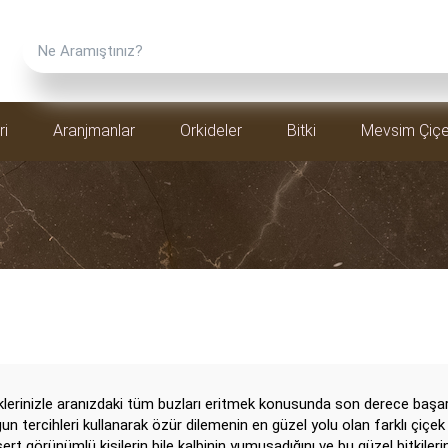
ri
Aranjmanlar
Orkideler
Bitki
Mevsim Çiçe
Erkeğe Gönderilebilecek Çiçekler
iklerinizle aranızdaki tüm buzları eritmek konusunda son derece başarıl
gun tercihleri kullanarak özür dilemenin en güzel yolu olan farklı çiçek
ert görünümlü kişilerin bile kalbinin yumuşadığını ve bu güzel bitkileri