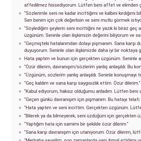
affedilmez hissediyorum. Lütfen beni affet ve elimden g
"Sözlerimle seni ne kadar incittiğimi ve kalbini kırdığım
Sen benim için çok değerlisin ve seni mutlu görmek istiy
"Söylediğim şeylerin seni incittiğini ne yazık ki biraz geç
üzgünüm. Seninle olan ilişkimizin değerini biliyorum ve 
"Geçmişteki hatalarımdan dolayı pişmanım. Sana karşı du
duyuyorum. Seninle olan ilişkimizde daha iyi bir noktaya 
Hata yaptım ve bunun için gerçekten üzgünüm. Seninle ar
"Özür dilerim, davranışım/sözlerim yanlış anlaşıldı. Bu ko
"Üzgünüm, sözlerim yanlış anlaşıldı. Seninle konuşmayı te
"Geç kaldım ve sana karşı saygısızlık ettim. Özür dilerim."
"Kabul ediyorum, haksız olduğumu anladım. Lütfen beni a
"Geçen günkü davranışım için pişmanım. Bu hatayı telafi 
"Hata yaptım ve seni incittim. Gerçekten üzgünüm. Lütfe
"Bilerek ya da bilmeyerek, seni üzdüğüm için gerçekten
"Yaptığım hata için samimi bir şekilde özür dilerim."
"Sana karşı davranışım için utanıyorum. Özür dilerim, lütf
"Merhaba sevgilim, son zamanlarda seni ihmal ettiğimi ve