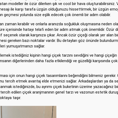
an modeller ile özür dilerken şık ve cool bir hava oluşturabilirsiniz. 
mesajı ile karşı tarafa üzgün olduğunuzu hissettirmek, bir üzgün emoj
n geçmesi yolunda size eşlik edecek çok önemli bir adım olabilir.
an zaman kırabilir ve onlarla aranızda soğukluk oluşmasına neden olabi
e içerisinde hatayı telafi eden bir adım atmak çok önemlidir. Özür d
f seçenek olarak karşınıza çıkar. Ancak özür çiçeği olarak yer alan bi
esi gereken bazı noktalar vardır. Bu detayları göz önünde bulundurm
pleri yumuşatmanızı sağlar.
mek istediğiniz kişinin hangi çiçek tarzını sevdiğini ve hangi çiçeğin
insanın diğerlerinden daha fazla etkilendiği ve güzelliği karşısında çok
ması için onun hangi çiçek tasarımlarını beğendiğini bilmeniz gerekir.
 onu tercih etmek avantaj elde etmenizi sağlar. Arkadaşlardan ya da se
nmak istediğinizde, bu ayrımı çiçek buketinin üzerine yazacağınız bir
a tercih edilen çiçek aranjmanının genel tarzı ve vazonun estetik duruş
noktaya taşır.