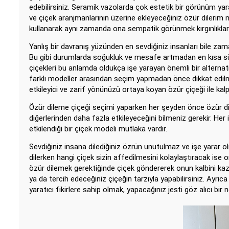
edebilirsiniz. Seramik vazolarda çok estetik bir görünüm yarat
ve çiçek aranjmanlarının üzerine ekleyeceğiniz özür dilerim 
kullanarak aynı zamanda ona sempatik görünmek kırgınlıkları
Yanlış bir davranış yüzünden en sevdiğiniz insanları bile zam
Bu gibi durumlarda soğukluk ve mesafe artmadan en kısa sür
çiçekleri bu anlamda oldukça işe yarayan önemli bir alternati
farklı modeller arasından seçim yapmadan önce dikkat edilm
etkileyici ve zarif yönünüzü ortaya koyan özür çiçeği ile kal
Özür dileme çiçeği seçimi yaparken her şeyden önce özür dile
diğerlerinden daha fazla etkileyeceğini bilmeniz gerekir. Her 
etkilendiği bir çiçek modeli mutlaka vardır.
Sevdiğiniz insana dilediğiniz özrün unutulmaz ve işe yarar ol
dilerken hangi çiçek sizin affedilmesini kolaylaştıracak ise
özür dilemek gerektiğinde çiçek göndererek onun kalbini kaza
ya da tercih edeceğiniz çiçeğin tarzıyla yapabilirsiniz. Ayrıc
yaratıcı fikirlere sahip olmak, yapacağınız jesti göz alıcı bir 