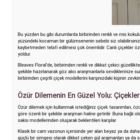
Bu yüzden bu gibi durumlarda birbirinden renkli ve mis kokulu 
yüzündeki kocaman bir gülümsenenin sebebi siz olabilirsiniz. 
kaybetmeden telafi edilmesi çok önemlidir. Canlı çiçekler özü
yoldur.
Bleaves Floral'de, birbirinden renkli ve dikkat çekici güzelli
şekilde hazırlanarak göz alıcı aranjmanlarla sevdiklerinize su
birbirinden çeşitli çiçek modellerini karşınızdaki kişinin zevki
Özür Dilemenin En Güzel Yolu: Çiçekle
Özür dilemek için kullanmak istediğiniz çiçek tasarımları, öz
göre özenli bir şekilde aranjman haline getirilir. Buna bağlı ol
saksı modellerinden oluşarak beklentileri karşılar.
Klasik bir cam vazonun içerisinde yer alan beyaz ya da daha
güçlü bir simgesi olarak dikkat çeken gül arajmanları ya da sa