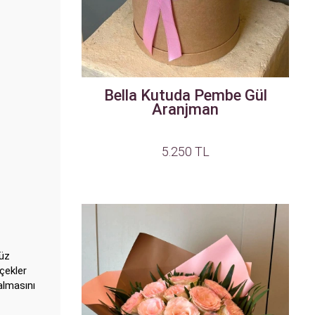
Bella Kutuda Pembe Gül
Aranjman
5.250 TL
nüz
içekler
almasını