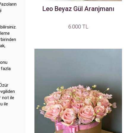
Vazoların
Leo Beyaz Gül Aranjmanı
i
6.000 TL
lirsiniz.
ileme
rbirinden
ak,
 onu
 fazla
 Özür
vgiliden
 not ile
u ile