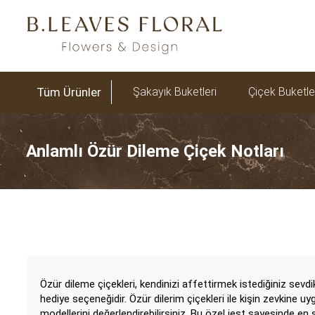
Tüm Ürünler
Şakayık Buketleri
Çiçek Buketle
Öğretmenler Günü Çiçekleri
Anlamlı Özür Dileme Çiçek Notları
Özür dileme çiçekleri, kendinizi affettirmek istediğiniz sevd
hediye seçeneğidir. Özür dilerim çiçekleri ile kişin zevkine uy
modellerini değerlendirebilirsiniz. Bu özel jest sayesinde en s