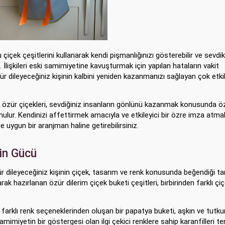
çiçek çeşitlerini kullanarak kendi pişmanlığınızı gösterebilir ve sevdikl
İlişkileri eski samimiyetine kavuşturmak için yapılan hataların vakit
r dileyeceğiniz kişinin kalbini yeniden kazanmanızı sağlayan çok etkili
kte özür çiçekleri, sevdiğiniz insanların gönlünü kazanmak konusunda öz
nulur. Kendinizi affettirmek amacıyla ve etkileyici bir özre imza atmak
ne uygun bir aranjman haline getirebilirsiniz.
rin Gücü
ür dileyeceğiniz kişinin çiçek, tasarım ve renk konusunda beğendiği ta
arak hazırlanan özür dilerim çiçek buketi çeşitleri, birbirinden farklı çi
 farklı renk seçeneklerinden oluşan bir papatya buketi, aşkın ve tutk
mimiyetin bir göstergesi olan ilgi çekici renklere sahip karanfilleri te