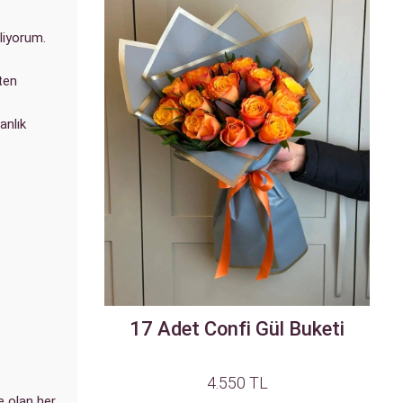
liyorum.
kten
anlık
17 Adet Confi Gül Buketi
4.550 TL
e olan her