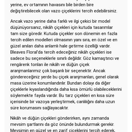
yerine, ev ortamının havasını bile birden bire
değiştirebilecek olan vazo çiçeklerini tercih edebilirsiniz.
Ancak vazo yerine daha farklı ve ilgi çekici bir model
düşünüyorsanız, nikâh çiçekleri için kutuda tasarımlar
tam size göredir. Kutuda çiçekler son dönemin en fazla
tercih edilen modelleri olmasının yanı sıra, en özel ve en
güzel anıları daha anlamlı hale getirme özelliği vardır.
Bleaves Floral’da tercih edeceğiniz nikâh çiçekleri ise
sadece bu seçeneklerle sınırlı değildir. Göz kamaştırıcı ve
rengârenk tonları ile nikâh ve düğün çiçek
aranjmanlarımız çok başarılı bir seçenektir. Ancak
göndereceğiniz yerde bu çiçek aranjmanları, genel olarak
masa üzerine konumlandırılır. Bundan dolayı da diğer
çiçeklerle kıyaslandığında daha kısa ömürlü olabileceklerini
söylemekte fayda vardır. Bu tarz çiçekleri en kısa süre
içerisinde bir vazoya yerleştirmek, canlılığını daha uzun
süre korumasını sağlayacaktır.
Nikâh ve düğün çiçekleri gönderirken, aynı zamanda
mevsim şartlarını da göz önünde bulundurmak gerekir.
Mevsimin en güzel ve en zarif çiçeklerini tercih ederek,