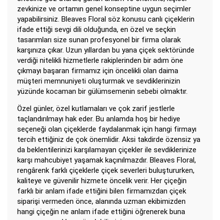
zevkinize ve ortamın genel konseptine uygun seçimler
yapabilirsiniz. Bleaves Floral söz konusu canlı çiçeklerin
ifade ettiği sevgi dili olduğunda, en özel ve seçkin
tasarımları size sunan profesyonel bir firma olarak
karşınıza çıkar. Uzun yıllardan bu yana çiçek sektöründe
verdiği nitelikli hizmetlerle rakiplerinden bir adım öne
çıkmayı başaran firmamız için öncelikli olan daima
müşteri memnuniyeti oluşturmak ve sevdiklerinizin
yüzünde kocaman bir gülümsemenin sebebi olmaktır.
Özel günler, özel kutlamaları ve çok zarif jestlerle
taçlandırılmayı hak eder. Bu anlamda hoş bir hediye
seçeneği olan çiçeklerde faydalanmak için hangi firmayı
tercih ettiğiniz de çok önemlidir. Aksi takdirde özensiz ya
da beklentilerinizi karşılamayan çiçekler ile sevdiklerinize
karşı mahcubiyet yaşamak kaçınılmazdır. Bleaves Floral,
rengârenk farklı çiçeklerle çiçek severleri buluştururken,
kaliteye ve güvenilir hizmete öncelik verir. Her çiçeğin
farklı bir anlam ifade ettiğini bilen firmamızdan çiçek
siparişi vermeden önce, alanında uzman ekibimizden
hangi çiçeğin ne anlam ifade ettiğini öğrenerek buna