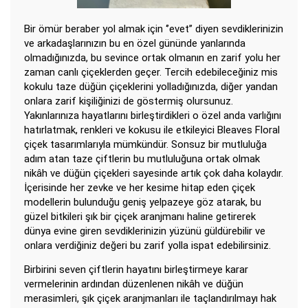
Bir ömür beraber yol almak için ‘’evet’’ diyen sevdiklerinizin
ve arkadaşlarınızın bu en özel gününde yanlarında
olmadığınızda, bu sevince ortak olmanın en zarif yolu her
zaman canlı çiçeklerden geçer. Tercih edebileceğiniz mis
kokulu taze düğün çiçeklerini yolladığınızda, diğer yandan
onlara zarif kişiliğinizi de göstermiş olursunuz.
Yakınlarınıza hayatlarını birleştirdikleri o özel anda varlığını
hatırlatmak, renkleri ve kokusu ile etkileyici Bleaves Floral
çiçek tasarımlarıyla mümkündür. Sonsuz bir mutluluğa
adım atan taze çiftlerin bu mutluluğuna ortak olmak
nikâh ve düğün çiçekleri sayesinde artık çok daha kolaydır.
İçerisinde her zevke ve her kesime hitap eden çiçek
modellerin bulunduğu geniş yelpazeye göz atarak, bu
güzel bitkileri şık bir çiçek aranjmanı haline getirerek
dünya evine giren sevdiklerinizin yüzünü güldürebilir ve
onlara verdiğiniz değeri bu zarif yolla ispat edebilirsiniz.
Birbirini seven çiftlerin hayatını birleştirmeye karar
vermelerinin ardından düzenlenen nikâh ve düğün
merasimleri, şık çiçek aranjmanları ile taçlandırılmayı hak