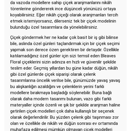
da vazoda modellere sahip çiçek aranjmanlarını nikâh
törenlerine göndererek ince düşünceli yönünüzü ortaya
koyabilirsiniz. Eğer nikâh çiçeği olarak aranjmanları tercih
etmek istemiyorsanız, dilerseniz tek bir çiçek modelinin
bulunduğu özel tasarımlara da yönelebilirsiniz.
Çiçek göndermek her ne kadar çok basit bir iş gibi bilinse
bile, aslında özel günleri taçlandırmak için bir çiçek seçimi
yapmak son derece özen gerektiren bir detaydır. Özellikle
katılamadığınız özel günler için sizi temsil eden Bleaves
Floral çiçeklerini sizin adınıza en hızlı ve güvenilir şekilde
teslim eder. Geçmiş yıllardan bu güne kadar düğün, nikâh
gibi özel günlerde çiçek siparişi olarak çelenk
tasarımlarına öncelik verilse bile, günümüzde yavaş yavaş
bu alışkanlığın azaldığını ve çelenklerin yerini farklı
modellere bırakmaya başladığı söylenebilir. Buna bağlı
olarak daha modern tasarımı bulunan, vazo gibi farklı
materyaller içinde özenli ve şık bir şekilde aranjman haline
getirilen çiçek modelleri çok daha kullanışlı bir seçenek
olarak değerlendirilir. Bu yüzden çelenk gibi taşınması zor
olan ve özellikle de nikâh ve düğün sonrası ev ortamında
muhafaza edilmesi mümkün olmayan çiçek modelleri